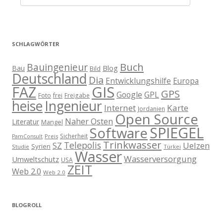
SCHLAGWÖRTER
Buch
Bauingenieur
Blog
Bau
Bild
Deutschland
Dia
Entwicklungshilfe
Europa
GIS
FAZ
GPS
Google
GPL
Foto
frei
Freigabe
heise
Ingenieur
Internet
Karte
Jordanien
Open Source
Naher Osten
Literatur
Mangel
SPIEGEL
Software
Sicherheit
Preis
PamConsult
Trinkwasser
Telepolis
Uelzen
SZ
Syrien
Studie
Türkei
Wasser
Wasserversorgung
Umweltschutz
USA
ZEIT
Web 2.0
Web 2.0
BLOGROLL