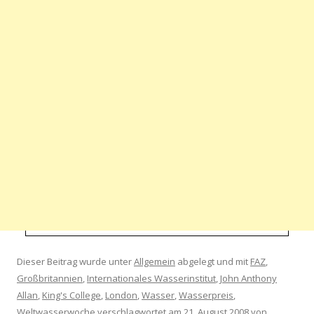
Dieser Beitrag wurde unter
Allgemein
abgelegt und mit
FAZ
,
Großbritannien
,
Internationales Wasserinstitut
,
John Anthony
Allan
,
King's College
,
London
,
Wasser
,
Wasserpreis
,
Weltwasserwoche
verschlagwortet am
21. August 2008
von