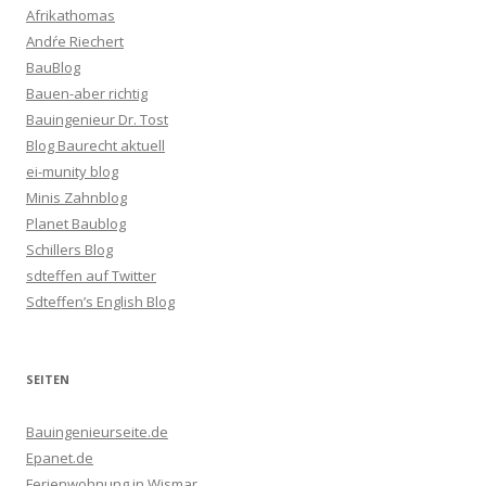
Afrikathomas
Andŕe Riechert
BauBlog
Bauen-aber richtig
Bauingenieur Dr. Tost
Blog Baurecht aktuell
ei-munity blog
Minis Zahnblog
Planet Baublog
Schillers Blog
sdteffen auf Twitter
Sdteffen’s English Blog
SEITEN
Bauingenieurseite.de
Epanet.de
Ferienwohnung in Wismar