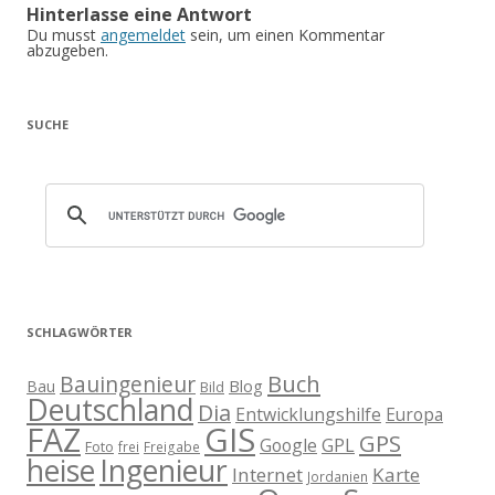
Hinterlasse eine Antwort
Du musst
angemeldet
sein, um einen Kommentar
abzugeben.
SUCHE
SCHLAGWÖRTER
Buch
Bauingenieur
Blog
Bau
Bild
Deutschland
Dia
Entwicklungshilfe
Europa
GIS
FAZ
GPS
Google
GPL
Foto
frei
Freigabe
heise
Ingenieur
Internet
Karte
Jordanien