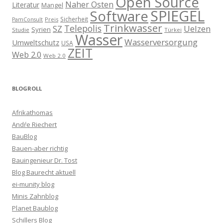
Open Source
Naher Osten
Literatur
Mangel
SPIEGEL
Software
Sicherheit
Preis
PamConsult
Trinkwasser
Telepolis
Uelzen
SZ
Syrien
Studie
Türkei
Wasser
Wasserversorgung
Umweltschutz
USA
ZEIT
Web 2.0
Web 2.0
BLOGROLL
Afrikathomas
Andŕe Riechert
BauBlog
Bauen-aber richtig
Bauingenieur Dr. Tost
Blog Baurecht aktuell
ei-munity blog
Minis Zahnblog
Planet Baublog
Schillers Blog