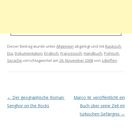
Dieser Beitrag wurde unter
Allgemein
abgelegt und mit
Baskisch
,
Dia
,
Dokumentation
,
Englisch
,
Französisch
,
Handbuch
,
Polnisch
,
Sprache
verschlagwortet am
26. November 2008
von
sdteffen
.
Artikel-Navigation
←
Der geographische Roman:
Marco W. veröffentlicht ein
Senghor on the Rocks
Buch über seine Zeit im
türkischen Gefängnis
→