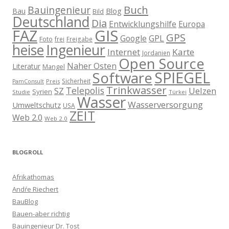
Buch
Bauingenieur
Blog
Bau
Bild
Deutschland
Dia
Entwicklungshilfe
Europa
GIS
FAZ
GPS
Google
GPL
Foto
frei
Freigabe
heise
Ingenieur
Internet
Karte
Jordanien
Open Source
Naher Osten
Literatur
Mangel
SPIEGEL
Software
Sicherheit
Preis
PamConsult
Trinkwasser
Telepolis
Uelzen
SZ
Syrien
Studie
Türkei
Wasser
Wasserversorgung
Umweltschutz
USA
ZEIT
Web 2.0
Web 2.0
BLOGROLL
Afrikathomas
Andŕe Riechert
BauBlog
Bauen-aber richtig
Bauingenieur Dr. Tost