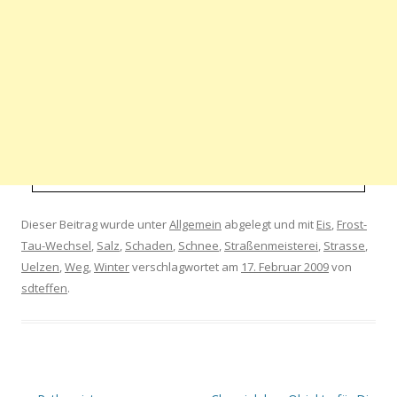
Dieser Beitrag wurde unter
Allgemein
abgelegt und mit
Eis
,
Frost-
Tau-Wechsel
,
Salz
,
Schaden
,
Schnee
,
Straßenmeisterei
,
Strasse
,
Uelzen
,
Weg
,
Winter
verschlagwortet am
17. Februar 2009
von
sdteffen
.