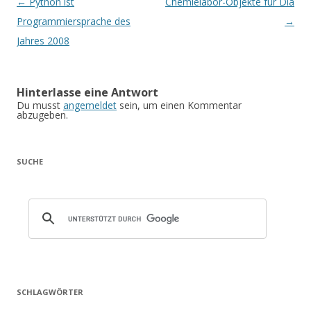
Artikel-Navigation
←
Python ist
Chemielabor-Objekte für Dia
Programmiersprache des
→
Jahres 2008
Hinterlasse eine Antwort
Du musst
angemeldet
sein, um einen Kommentar
abzugeben.
SUCHE
SCHLAGWÖRTER