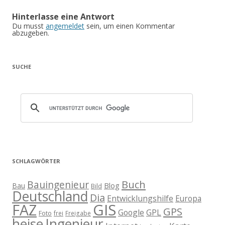
Hinterlasse eine Antwort
Du musst
angemeldet
sein, um einen Kommentar
abzugeben.
SUCHE
SCHLAGWÖRTER
Buch
Bauingenieur
Blog
Bau
Bild
Deutschland
Dia
Entwicklungshilfe
Europa
GIS
FAZ
GPS
Google
GPL
Foto
frei
Freigabe
heise
Ingenieur