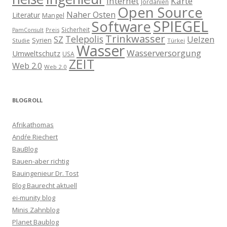
Internet
Karte
Jordanien
Open Source
Naher Osten
Literatur
Mangel
SPIEGEL
Software
Sicherheit
Preis
PamConsult
Trinkwasser
Telepolis
Uelzen
SZ
Syrien
Studie
Türkei
Wasser
Wasserversorgung
Umweltschutz
USA
ZEIT
Web 2.0
Web 2.0
BLOGROLL
Afrikathomas
Andŕe Riechert
BauBlog
Bauen-aber richtig
Bauingenieur Dr. Tost
Blog Baurecht aktuell
ei-munity blog
Minis Zahnblog
Planet Baublog