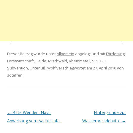
Dieser Beitrag wurde unter
Allgemein
abgelegt und mit
Förderung
,
Forstwirtschaft
,
Heide
,
Mischwald
,
Rheinmetall
,
SPIEGEL
,
Subvention
,
Unterlüß
,
Wolf
verschlagwortet am
27. April 2010
von
sdteffen
.
Artikel-Navigation
←
Bitte Wenden: Navi-
Hintergründe zur
Anweisung verursacht Unfall
Wasserpreisdebatte
→