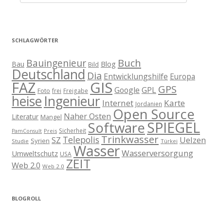
SCHLAGWÖRTER
Buch
Bauingenieur
Blog
Bau
Bild
Deutschland
Dia
Entwicklungshilfe
Europa
GIS
FAZ
GPS
Google
GPL
Foto
frei
Freigabe
heise
Ingenieur
Internet
Karte
Jordanien
Open Source
Naher Osten
Literatur
Mangel
SPIEGEL
Software
Sicherheit
Preis
PamConsult
Trinkwasser
Telepolis
Uelzen
SZ
Syrien
Studie
Türkei
Wasser
Wasserversorgung
Umweltschutz
USA
ZEIT
Web 2.0
Web 2.0
BLOGROLL