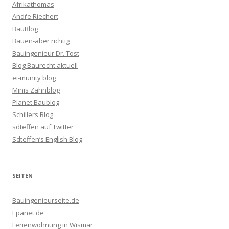
Afrikathomas
Andŕe Riechert
BauBlog
Bauen-aber richtig
Bauingenieur Dr. Tost
Blog Baurecht aktuell
ei-munity blog
Minis Zahnblog
Planet Baublog
Schillers Blog
sdteffen auf Twitter
Sdteffen’s English Blog
SEITEN
Bauingenieurseite.de
Epanet.de
Ferienwohnung in Wismar