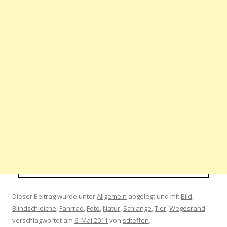
Dieser Beitrag wurde unter
Allgemein
abgelegt und mit
Bild
,
Blindschleiche
,
Fahrrad
,
Foto
,
Natur
,
Schlange
,
Tier
,
Wegesrand
verschlagwortet am
6. Mai 2011
von
sdteffen
.