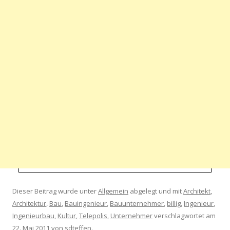
Dieser Beitrag wurde unter
Allgemein
abgelegt und mit
Architekt
,
Architektur
,
Bau
,
Bauingenieur
,
Bauunternehmer
,
billig
,
Ingenieur
,
Ingenieurbau
,
Kultur
,
Telepolis
,
Unternehmer
verschlagwortet am
22. Mai 2011
von
sdteffen
.