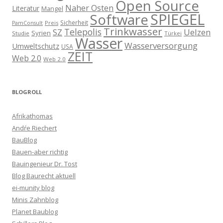
Open Source
Naher Osten
Literatur
Mangel
SPIEGEL
Software
Sicherheit
Preis
PamConsult
Trinkwasser
Telepolis
Uelzen
SZ
Syrien
Studie
Türkei
Wasser
Wasserversorgung
Umweltschutz
USA
ZEIT
Web 2.0
Web 2.0
BLOGROLL
Afrikathomas
Andŕe Riechert
BauBlog
Bauen-aber richtig
Bauingenieur Dr. Tost
Blog Baurecht aktuell
ei-munity blog
Minis Zahnblog
Planet Baublog