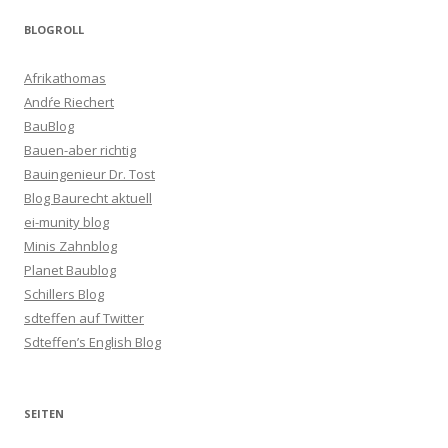
BLOGROLL
Afrikathomas
Andŕe Riechert
BauBlog
Bauen-aber richtig
Bauingenieur Dr. Tost
Blog Baurecht aktuell
ei-munity blog
Minis Zahnblog
Planet Baublog
Schillers Blog
sdteffen auf Twitter
Sdteffen’s English Blog
SEITEN