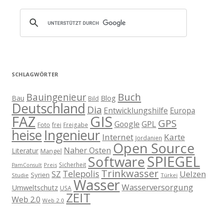
SCHLAGWÖRTER
Buch
Bauingenieur
Blog
Bau
Bild
Deutschland
Dia
Entwicklungshilfe
Europa
GIS
FAZ
GPS
Google
GPL
Foto
frei
Freigabe
heise
Ingenieur
Internet
Karte
Jordanien
Open Source
Naher Osten
Literatur
Mangel
SPIEGEL
Software
Sicherheit
Preis
PamConsult
Trinkwasser
Telepolis
Uelzen
SZ
Syrien
Studie
Türkei
Wasser
Wasserversorgung
Umweltschutz
USA
ZEIT
Web 2.0
Web 2.0