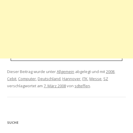
Dieser Beitrag wurde unter
Allgemein
abgelegt und mit
2008
,
Cebit
,
Computer
,
Deutschland
,
Hannover
,
ITK
,
Messe
,
SZ
verschlagwortet am
7. März 2008
von
sdteffen
.
SUCHE