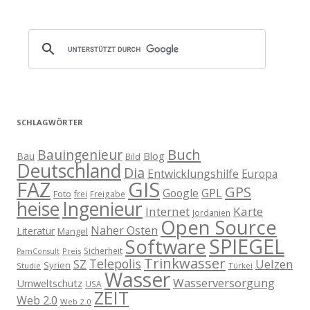
SCHLAGWÖRTER
Buch
Bauingenieur
Blog
Bau
Bild
Deutschland
Dia
Entwicklungshilfe
Europa
GIS
FAZ
GPS
Google
GPL
Foto
frei
Freigabe
heise
Ingenieur
Internet
Karte
Jordanien
Open Source
Naher Osten
Literatur
Mangel
SPIEGEL
Software
Sicherheit
Preis
PamConsult
Trinkwasser
Telepolis
Uelzen
SZ
Syrien
Studie
Türkei
Wasser
Wasserversorgung
Umweltschutz
USA
ZEIT
Web 2.0
Web 2.0