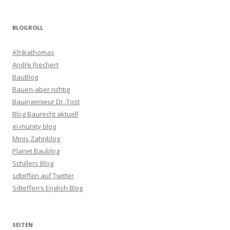
BLOGROLL
Afrikathomas
Andŕe Riechert
BauBlog
Bauen-aber richtig
Bauingenieur Dr. Tost
Blog Baurecht aktuell
ei-munity blog
Minis Zahnblog
Planet Baublog
Schillers Blog
sdteffen auf Twitter
Sdteffen’s English Blog
SEITEN