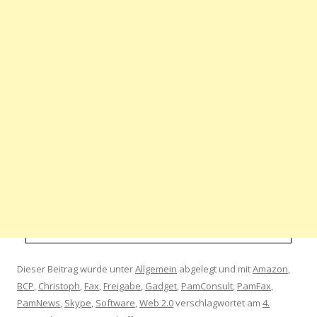
Dieser Beitrag wurde unter
Allgemein
abgelegt und mit
Amazon
,
BCP
,
Christoph
,
Fax
,
Freigabe
,
Gadget
,
PamConsult
,
PamFax
,
PamNews
,
Skype
,
Software
,
Web 2.0
verschlagwortet am
4.