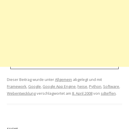
Dieser Beitrag wurde unter
Allgemein
abgelegt und mit
Framework
,
Google
,
Google App Engine
,
heise
,
Python
,
Software
,
Webentwicklung
verschlagwortet am
8. April 2008
von
sdteffen
.
SUCHE