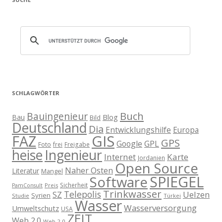
SCHLAGWÖRTER
Buch
Bauingenieur
Blog
Bau
Bild
Deutschland
Dia
Entwicklungshilfe
Europa
GIS
FAZ
GPS
Google
GPL
Foto
frei
Freigabe
heise
Ingenieur
Internet
Karte
Jordanien
Open Source
Naher Osten
Literatur
Mangel
SPIEGEL
Software
Sicherheit
Preis
PamConsult
Trinkwasser
Telepolis
Uelzen
SZ
Syrien
Studie
Türkei
Wasser
Wasserversorgung
Umweltschutz
USA
ZEIT
Web 2.0
Web 2.0