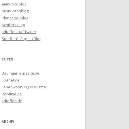
ei-munity blog
Minis Zahnblog
Planet Baublog
Schillers Blog
sdteffen auf Twitter
Sdteffen’s English Blog
SEITEN
Bauingenieurseite.de
Epanet.de
Ferienwohnung in Wismar
Polylinie.de
sdteffen.de
ARCHIV