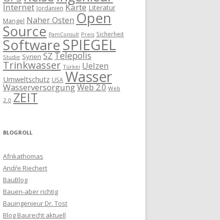
Internet
Karte
Literatur
Jordanien
Open
Naher Osten
Mangel
Source
Sicherheit
Preis
PamConsult
SPIEGEL
Software
Telepolis
SZ
Syrien
Studie
Trinkwasser
Uelzen
Türkei
Wasser
Umweltschutz
USA
Wasserversorgung
Web 2.0
Web
ZEIT
2.0
BLOGROLL
Afrikathomas
Andŕe Riechert
BauBlog
Bauen-aber richtig
Bauingenieur Dr. Tost
Blog Baurecht aktuell