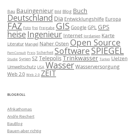
Buch
Bauingenieur
Blog
Bau
Bild
Deutschland
Dia
Entwicklungshilfe
Europa
GIS
FAZ
GPS
Google
GPL
Foto
frei
Freigabe
heise
Ingenieur
Internet
Karte
Jordanien
Open Source
Naher Osten
Literatur
Mangel
SPIEGEL
Software
Sicherheit
Preis
PamConsult
Trinkwasser
Telepolis
Uelzen
SZ
Syrien
Studie
Türkei
Wasser
Wasserversorgung
Umweltschutz
USA
ZEIT
Web 2.0
Web 2.0
BLOGROLL
Afrikathomas
Andŕe Riechert
BauBlog
Bauen-aber richtig