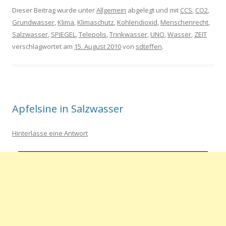
Dieser Beitrag wurde unter
Allgemein
abgelegt und mit
CCS
,
CO2
,
Grundwasser
,
Klima
,
Klimaschutz
,
Kohlendioxid
,
Menschenrecht
,
Salzwasser
,
SPIEGEL
,
Telepolis
,
Trinkwasser
,
UNO
,
Wasser
,
ZEIT
verschlagwortet am
15. August 2010
von
sdteffen
.
Apfelsine in Salzwasser
Hinterlasse eine Antwort