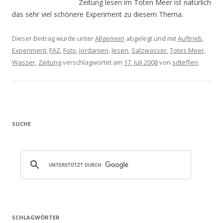
Zeitung lesen im Toten Meer ist natürlich
das sehr viel schönere Experiment zu diesem Thema.
Dieser Beitrag wurde unter
Allgemein
abgelegt und mit
Auftrieb
,
Experiment
,
FAZ
,
Foto
,
Jordanien
,
lesen
,
Salzwasser
,
Totes Meer
,
Wasser
,
Zeitung
verschlagwortet am
17. Juli 2008
von
sdteffen
.
SUCHE
SCHLAGWÖRTER