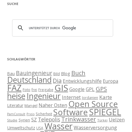
SUCHE
SCHLAGWÖRTER
Buch
Bauingenieur
Blog
Bau
Bild
Deutschland
Dia
Entwicklungshilfe
Europa
GIS
FAZ
GPS
Google
GPL
Foto
frei
Freigabe
heise
Ingenieur
Internet
Karte
Jordanien
Open Source
Naher Osten
Literatur
Mangel
SPIEGEL
Software
Sicherheit
Preis
PamConsult
Trinkwasser
Telepolis
Uelzen
SZ
Syrien
Studie
Türkei
Wasser
Wasserversorgung
Umweltschutz
USA