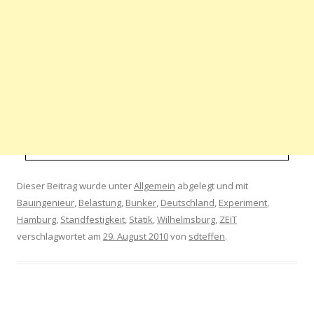
Dieser Beitrag wurde unter
Allgemein
abgelegt und mit
Bauingenieur
,
Belastung
,
Bunker
,
Deutschland
,
Experiment
,
Hamburg
,
Standfestigkeit
,
Statik
,
Wilhelmsburg
,
ZEIT
verschlagwortet am
29. August 2010
von
sdteffen
.