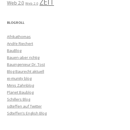
ZEIT
Web 2.0
Web 2.0
BLOGROLL
Afrikathomas
Andŕe Riechert
BauBlog
Bauen-aber richtig
Bauingenieur Dr. Tost
Blog Baurecht aktuell
ei-munity blog
Minis Zahnblog
Planet Baublog
Schillers Blog
sdteffen auf Twitter
Sdteffen’s English Blog