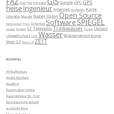
GIS
FAZ
GPS
Google
GPL
Foto
frei
Freigabe
heise
Ingenieur
Internet
Karte
Jordanien
Open Source
Naher Osten
Literatur
Mangel
SPIEGEL
Software
Sicherheit
Preis
PamConsult
Trinkwasser
Telepolis
Uelzen
SZ
Syrien
Studie
Türkei
Wasser
Wasserversorgung
Umweltschutz
USA
ZEIT
Web 2.0
Web 2.0
BLOGROLL
Afrikathomas
Andŕe Riechert
BauBlog
Bauen-aber richtig
Bauingenieur Dr. Tost
Blog Baurecht aktuell
ei-munity blog