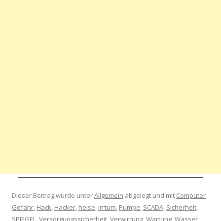
Dieser Beitrag wurde unter
Allgemein
abgelegt und mit
Computer
Gefahr
,
Hack
,
Hacker
,
heise
,
Irrtum
,
Pumpe
,
SCADA
,
Sicherheit
,
SPIEGEL
,
Versorgungssicherheit
,
Verwirrung
,
Wartung
,
Wasser
,