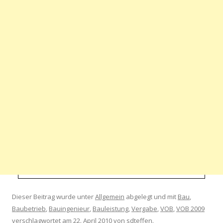
Dieser Beitrag wurde unter
Allgemein
abgelegt und mit
Bau
,
Baubetrieb
,
Bauingenieur
,
Bauleistung
,
Vergabe
,
VOB
,
VOB 2009
verschlagwortet am
22. April 2010
von
sdteffen
.