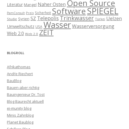
Open Source
Naher Osten
Literatur
Mangel
SPIEGEL
Software
Sicherheit
Preis
PamConsult
Trinkwasser
Telepolis
Uelzen
SZ
Syrien
Studie
Türkei
Wasser
Wasserversorgung
Umweltschutz
USA
ZEIT
Web 2.0
Web 2.0
BLOGROLL
Afrikathomas
Andŕe Riechert
BauBlog
Bauen-aber richtig
Bauingenieur Dr. Tost
Blog Baurecht aktuell
ei-munity blog
Minis Zahnblog
Planet Baublog