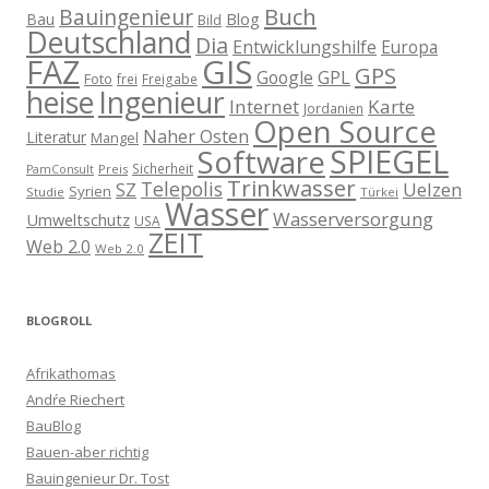
Buch
Bauingenieur
Blog
Bau
Bild
Deutschland
Dia
Entwicklungshilfe
Europa
GIS
FAZ
GPS
Google
GPL
Foto
frei
Freigabe
heise
Ingenieur
Internet
Karte
Jordanien
Open Source
Naher Osten
Literatur
Mangel
SPIEGEL
Software
Sicherheit
Preis
PamConsult
Trinkwasser
Telepolis
Uelzen
SZ
Syrien
Studie
Türkei
Wasser
Wasserversorgung
Umweltschutz
USA
ZEIT
Web 2.0
Web 2.0
BLOGROLL
Afrikathomas
Andŕe Riechert
BauBlog
Bauen-aber richtig
Bauingenieur Dr. Tost