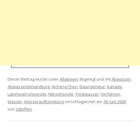
Dieser Beitrag wurde unter
Allgemein
abgelegt und mit
Abwasser
,
Abwasserbehandlung
,
Aicheng Chen
,
Bauingenieur
,
Kanada
,
Lakehead University
,
Nitrophenole
,
Trinkwasser
,
Verfahren
,
Wasser
,
Wasseraufbereitung
verschlagwortet am
18. Juni 2009
von
sdteffen
.