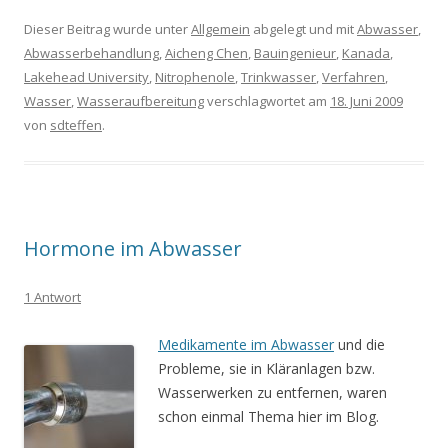
Dieser Beitrag wurde unter
Allgemein
abgelegt und mit
Abwasser
,
Abwasserbehandlung
,
Aicheng Chen
,
Bauingenieur
,
Kanada
,
Lakehead University
,
Nitrophenole
,
Trinkwasser
,
Verfahren
,
Wasser
,
Wasseraufbereitung
verschlagwortet am
18. Juni 2009
von
sdteffen
.
Hormone im Abwasser
1 Antwort
Medikamente im Abwasser
und die
Probleme, sie in Kläranlagen bzw.
Wasserwerken zu entfernen, waren
schon einmal Thema hier im Blog.