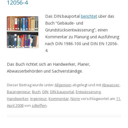
12056-4
Das DIN.bauportal
berichtet
über das
Buch “Gebäude- und
Grundstücksentwässerung”, einen
Kommentar zu Planung und Ausführung
nach DIN 1986-100 und DIN EN 12056-
4.
Das Buch richtet sich an Handwerker, Planer,
Abwasserbehörden und Sachverständige.
Dieser Beitrag wurde unter
Allgemein
abgelegt und mit
Abwasser
,
Bauingenieur
,
Buch
,
DIN
,
DIN.bauportal
,
Entwässerung
,
Handwerker
,
Ingenieur
,
Kommentar
,
Norm
verschlagwortet am
11.
April 2008
von
sdteffen
.