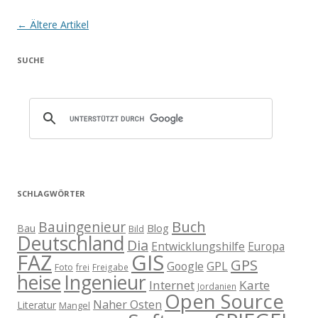
Artikel-Navigation
←
Ältere Artikel
SUCHE
SCHLAGWÖRTER
Buch
Bauingenieur
Blog
Bau
Bild
Deutschland
Dia
Entwicklungshilfe
Europa
GIS
FAZ
GPS
Google
GPL
Foto
frei
Freigabe
heise
Ingenieur
Internet
Karte
Jordanien
Open Source
Naher Osten
Literatur
Mangel