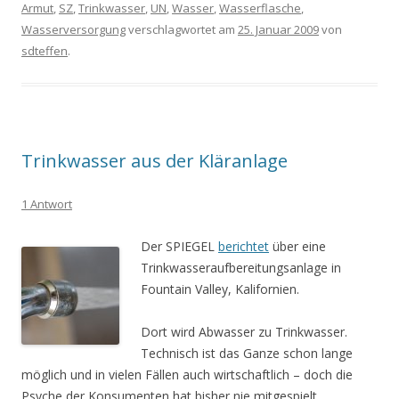
Armut
,
SZ
,
Trinkwasser
,
UN
,
Wasser
,
Wasserflasche
,
Wasserversorgung
verschlagwortet am
25. Januar 2009
von
sdteffen
.
Trinkwasser aus der Kläranlage
1 Antwort
Der SPIEGEL
berichtet
über eine
Trinkwasseraufbereitungsanlage in
Fountain Valley, Kalifornien.
Dort wird Abwasser zu Trinkwasser.
Technisch ist das Ganze schon lange
möglich und in vielen Fällen auch wirtschaftlich – doch die
Psyche der Konsumenten hat bisher nie mitgespielt.