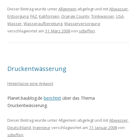
Dieser Beitrag wurde unter
Allgemein
abgelegt und mit
Abwasser
,
Entsorgung
,
FAZ
,
Kalifornien
,
Orange County
,
Trinkwasser
,
USA
,
Wasser
,
Wasseraufbereitung
,
Wasserversorgung
verschlagwortet am
31. März 2008
von
sdteffen
.
Druckentwässerung
Hinterlasse eine Antwort
Planet.baublog.de
berichtet
über das Thema
Druckentwässerung.
Dieser Beitrag wurde unter Allgemein abgelegt und mit
Abwasser
,
Deutschland
,
Ingenieur
verschlagwortet am
17. Januar 2008
von
sdteffen
.