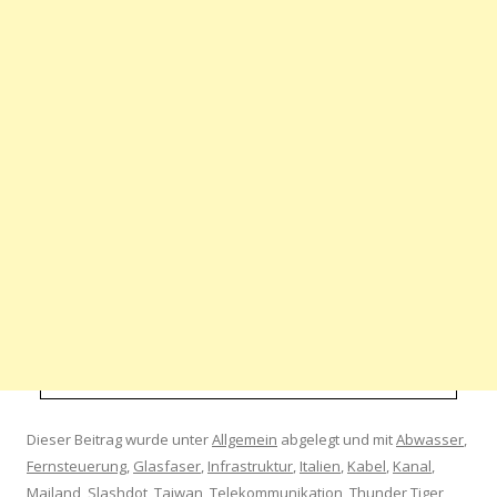
Dieser Beitrag wurde unter
Allgemein
abgelegt und mit
Abwasser
,
Fernsteuerung
,
Glasfaser
,
Infrastruktur
,
Italien
,
Kabel
,
Kanal
,
Mailand
,
Slashdot
,
Taiwan
,
Telekommunikation
,
Thunder Tiger