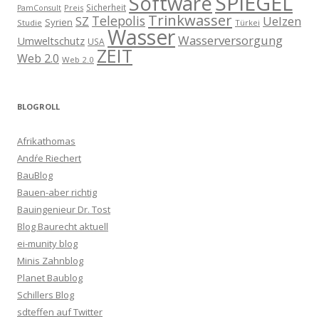
SPIEGEL
Software
Sicherheit
Preis
PamConsult
Trinkwasser
Telepolis
Uelzen
SZ
Syrien
Studie
Türkei
Wasser
Wasserversorgung
Umweltschutz
USA
ZEIT
Web 2.0
Web 2.0
BLOGROLL
Afrikathomas
Andŕe Riechert
BauBlog
Bauen-aber richtig
Bauingenieur Dr. Tost
Blog Baurecht aktuell
ei-munity blog
Minis Zahnblog
Planet Baublog
Schillers Blog
sdteffen auf Twitter