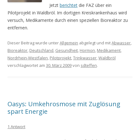
Jetzt
berichtet
die FAZ über ein
Pilotprojekt in Waldbröl. Im dortigen Kreiskrankenhaus wird
versuch, Medikamente durch einen speziellen Bioreaktor zu
entfernen.
Dieser Beitrag wurde unter
Allgemein
abgelegt und mit
Abwasser
,
Bioreaktor
,
Deutschland
,
Gesundheit
,
Hormon
,
Medikament
,
Nordrhein-Westfalen
,
Pilotprojekt
,
Trinkwasser
,
Waldbröl
verschlagwortet am
30. März 2009
von
sdteffen
.
Oasys: Umkehrosmose mit Zuglösung
spart Energie
1 Antwort