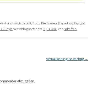
legt und mit
Architekt
,
Buch
,
Die Frauen
,
Frank Lloyd Wright
,
T.C. Boyle
verschlagwortet am
8. Juli 2009
von
sdteffen
.
Virtualisierung ist wichtig
→
Kommentar abzugeben.