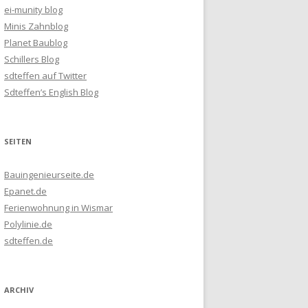
ei-munity blog
Minis Zahnblog
Planet Baublog
Schillers Blog
sdteffen auf Twitter
Sdteffen’s English Blog
SEITEN
Bauingenieurseite.de
Epanet.de
Ferienwohnung in Wismar
Polylinie.de
sdteffen.de
ARCHIV