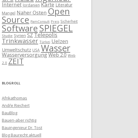
Internet
Karte
Literatur
Jordanien
Open
Naher Osten
Mangel
Source
Sicherheit
Preis
PamConsult
SPIEGEL
Software
Telepolis
SZ
Syrien
Studie
Trinkwasser
Uelzen
Türkei
Wasser
Umweltschutz
USA
Wasserversorgung
Web 2.0
Web
ZEIT
2.0
BLOGROLL
Afrikathomas
Andŕe Riechert
BauBlog
Bauen-aber richtig
Bauingenieur Dr. Tost
Blog Baurecht aktuell