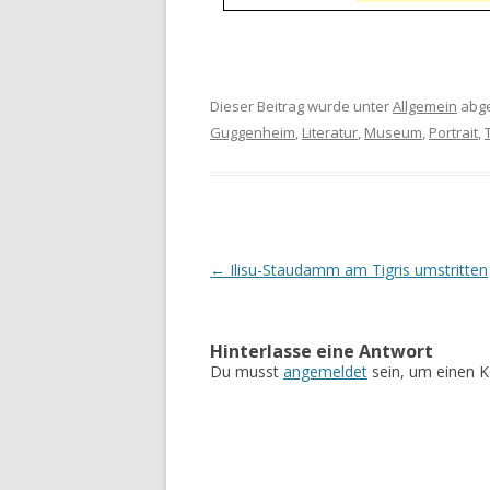
Dieser Beitrag wurde unter
Allgemein
abge
Guggenheim
,
Literatur
,
Museum
,
Portrait
,
Artikel-Navigation
←
Ilisu-Staudamm am Tigris umstritten
Hinterlasse eine Antwort
Du musst
angemeldet
sein, um einen 