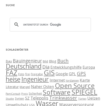
SUCHE
SCHLAGWÖRTER
Buch
Bauingenieur
Blog
Bau
Bild
Deutschland
Dia
Entwicklungshilfe
Europa
GIS
FAZ
GPS
Google
GPL
Foto
frei
Freigabe
heise
Ingenieur
Internet
Karte
Jordanien
Open Source
Naher Osten
Literatur
Mangel
SPIEGEL
Software
Sicherheit
Preis
PamConsult
Trinkwasser
Telepolis
Uelzen
SZ
Syrien
Studie
Türkei
Wasser
Wasserversorgung
Umweltschutz
USA