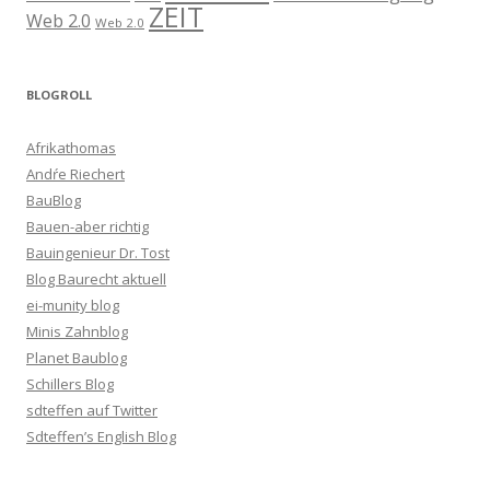
ZEIT
Web 2.0
Web 2.0
BLOGROLL
Afrikathomas
Andŕe Riechert
BauBlog
Bauen-aber richtig
Bauingenieur Dr. Tost
Blog Baurecht aktuell
ei-munity blog
Minis Zahnblog
Planet Baublog
Schillers Blog
sdteffen auf Twitter
Sdteffen’s English Blog