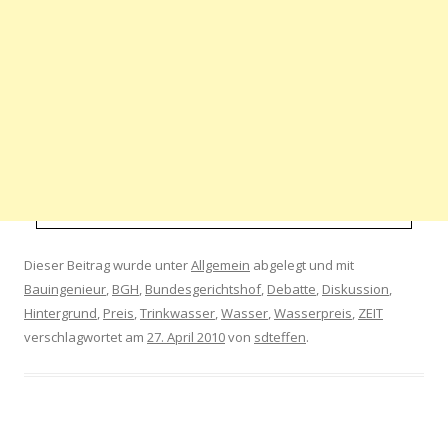
Dieser Beitrag wurde unter
Allgemein
abgelegt und mit
Bauingenieur
,
BGH
,
Bundesgerichtshof
,
Debatte
,
Diskussion
,
Hintergrund
,
Preis
,
Trinkwasser
,
Wasser
,
Wasserpreis
,
ZEIT
verschlagwortet am
27. April 2010
von
sdteffen
.