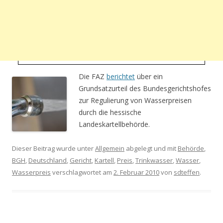
Die FAZ
berichtet
über ein
Grundsatzurteil des Bundesgerichtshofes
zur Regulierung von Wasserpreisen
durch die hessische
Landeskartellbehörde.
Dieser Beitrag wurde unter
Allgemein
abgelegt und mit
Behörde
,
BGH
,
Deutschland
,
Gericht
,
Kartell
,
Preis
,
Trinkwasser
,
Wasser
,
Wasserpreis
verschlagwortet am
2. Februar 2010
von
sdteffen
.