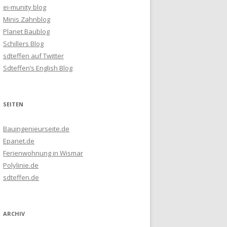
ei-munity blog
Minis Zahnblog
Planet Baublog
Schillers Blog
sdteffen auf Twitter
Sdteffen’s English Blog
SEITEN
Bauingenieurseite.de
Epanet.de
Ferienwohnung in Wismar
Polylinie.de
sdteffen.de
ARCHIV