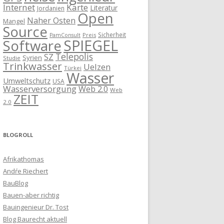
Internet
Karte
Literatur
Jordanien
Open
Naher Osten
Mangel
Source
Sicherheit
Preis
PamConsult
SPIEGEL
Software
Telepolis
SZ
Syrien
Studie
Trinkwasser
Uelzen
Türkei
Wasser
Umweltschutz
USA
Wasserversorgung
Web 2.0
Web
ZEIT
2.0
BLOGROLL
Afrikathomas
Andŕe Riechert
BauBlog
Bauen-aber richtig
Bauingenieur Dr. Tost
Blog Baurecht aktuell