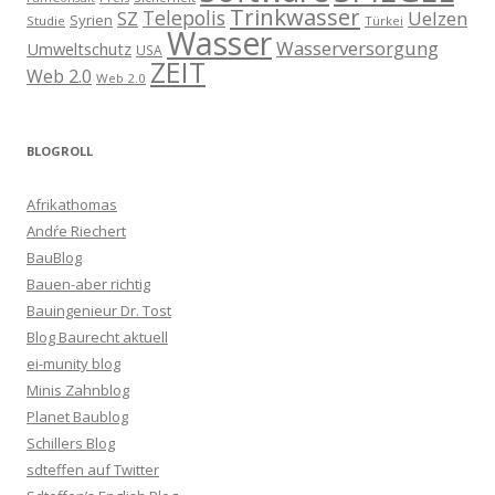
Trinkwasser
Telepolis
Uelzen
SZ
Syrien
Studie
Türkei
Wasser
Wasserversorgung
Umweltschutz
USA
ZEIT
Web 2.0
Web 2.0
BLOGROLL
Afrikathomas
Andŕe Riechert
BauBlog
Bauen-aber richtig
Bauingenieur Dr. Tost
Blog Baurecht aktuell
ei-munity blog
Minis Zahnblog
Planet Baublog
Schillers Blog
sdteffen auf Twitter