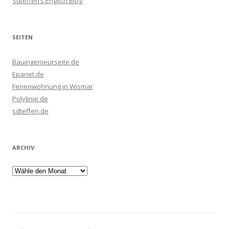
Sdteffen’s English Blog
SEITEN
Bauingenieurseite.de
Epanet.de
Ferienwohnung in Wismar
Polylinie.de
sdteffen.de
ARCHIV