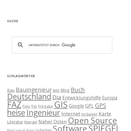
SUCHE
SCHLAGWÖRTER
Buch
Bauingenieur
Blog
Bau
Bild
Deutschland
Dia
Entwicklungshilfe
Europa
GIS
FAZ
GPS
Google
GPL
Foto
frei
Freigabe
heise
Ingenieur
Internet
Karte
Jordanien
Open Source
Naher Osten
Literatur
Mangel
SPIEGEL
Software
Sicherheit
Preis
PamConsult