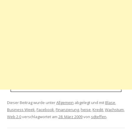
Dieser Beitrag wurde unter
Allgemein
abgelegt und mit
Blase
,
Business Week
,
Facebook
,
Finanzierung
,
heise
,
Kredit
,
Wachstum
,
Web 2.0
verschlagwortet am
28. März 2009
von
sdteffen
.