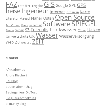
GIS
FAZ
GPS
Google
GPL
Foto
frei
Freigabe
heise
Ingenieur
Internet
Karte
Jordanien
Open Source
Naher Osten
Literatur
Mangel
SPIEGEL
Software
Sicherheit
Preis
PamConsult
Trinkwasser
Telepolis
Uelzen
SZ
Syrien
Studie
Türkei
Wasser
Wasserversorgung
Umweltschutz
USA
ZEIT
Web 2.0
Web 2.0
BLOGROLL
Afrikathomas
Andŕe Riechert
BauBlog
Bauen-aber richtig
Bauingenieur Dr. Tost
Blog Baurecht aktuell
ei-munity blog