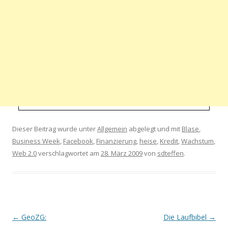
Dieser Beitrag wurde unter
Allgemein
abgelegt und mit
Blase
,
Business Week
,
Facebook
,
Finanzierung
,
heise
,
Kredit
,
Wachstum
,
Web 2.0
verschlagwortet am
28. März 2009
von
sdteffen
.
Artikel-Navigation
←
GeoZG:
Die Laufbibel
→