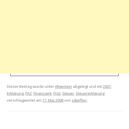
Dieser Beitrag wurde unter
Allgemein
abgelegt und mit
2007
,
Erklärung
,
FAZ
,
Finanzamt
,
Frist
,
Steuer
,
Steuererklärung
verschlagwortet am
17. Mai 2008
von
sdteffen
.