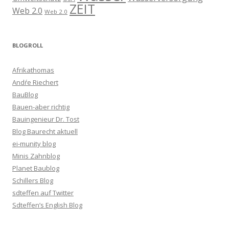
ZEIT
Web 2.0
Web 2.0
BLOGROLL
Afrikathomas
Andŕe Riechert
BauBlog
Bauen-aber richtig
Bauingenieur Dr. Tost
Blog Baurecht aktuell
ei-munity blog
Minis Zahnblog
Planet Baublog
Schillers Blog
sdteffen auf Twitter
Sdteffen’s English Blog