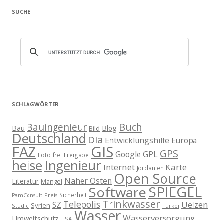
SUCHE
SCHLAGWÖRTER
Buch
Bauingenieur
Blog
Bau
Bild
Deutschland
Dia
Entwicklungshilfe
Europa
GIS
FAZ
GPS
Google
GPL
Foto
frei
Freigabe
heise
Ingenieur
Internet
Karte
Jordanien
Open Source
Naher Osten
Literatur
Mangel
SPIEGEL
Software
Sicherheit
Preis
PamConsult
Trinkwasser
Telepolis
Uelzen
SZ
Syrien
Studie
Türkei
Wasser
Wasserversorgung
Umweltschutz
USA