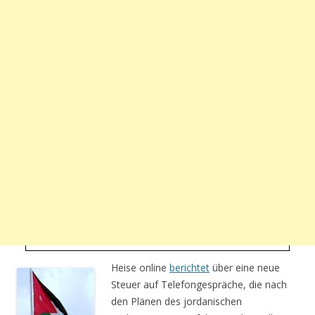
Heise online
berichtet
über eine neue
Steuer auf Telefongespräche, die nach
den Plänen des jordanischen