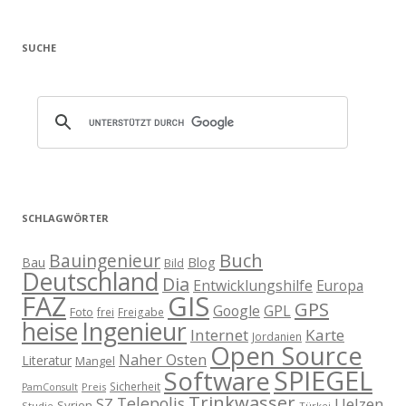
SUCHE
SCHLAGWÖRTER
Buch
Bauingenieur
Blog
Bau
Bild
Deutschland
Dia
Entwicklungshilfe
Europa
GIS
FAZ
GPS
Google
GPL
Foto
frei
Freigabe
heise
Ingenieur
Internet
Karte
Jordanien
Open Source
Naher Osten
Literatur
Mangel
SPIEGEL
Software
Sicherheit
Preis
PamConsult
Trinkwasser
Telepolis
Uelzen
SZ
Syrien
Studie
Türkei