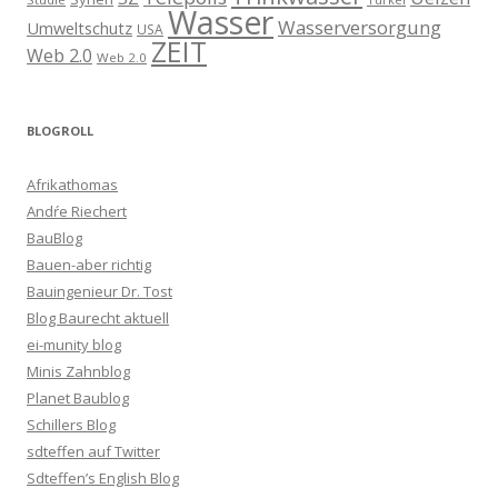
Wasser
Wasserversorgung
Umweltschutz
USA
ZEIT
Web 2.0
Web 2.0
BLOGROLL
Afrikathomas
Andŕe Riechert
BauBlog
Bauen-aber richtig
Bauingenieur Dr. Tost
Blog Baurecht aktuell
ei-munity blog
Minis Zahnblog
Planet Baublog
Schillers Blog
sdteffen auf Twitter
Sdteffen’s English Blog