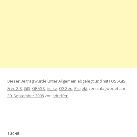
Dieser Beitrag wurde unter
Allgemein
abgelegt und mit
FOSSGIS
,
FreeGIS
,
GIS
,
GRASS
,
heise
,
OSGeo
,
Projekt
verschlagwortet am
30. September 2008
von
sdteffen
.
SUCHE