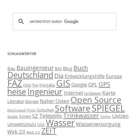
SCHLAGWÖRTER
Buch
Bauingenieur
Blog
Bau
Bild
Deutschland
Dia
Entwicklungshilfe
Europa
GIS
FAZ
GPS
Google
GPL
Foto
frei
Freigabe
heise
Ingenieur
Internet
Karte
Jordanien
Open Source
Naher Osten
Literatur
Mangel
SPIEGEL
Software
Sicherheit
Preis
PamConsult
Trinkwasser
Telepolis
Uelzen
SZ
Syrien
Studie
Türkei
Wasser
Wasserversorgung
Umweltschutz
USA
ZEIT
Web 2.0
Web 2.0