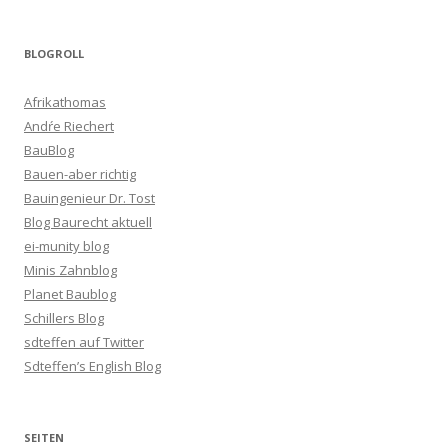
BLOGROLL
Afrikathomas
Andŕe Riechert
BauBlog
Bauen-aber richtig
Bauingenieur Dr. Tost
Blog Baurecht aktuell
ei-munity blog
Minis Zahnblog
Planet Baublog
Schillers Blog
sdteffen auf Twitter
Sdteffen’s English Blog
SEITEN