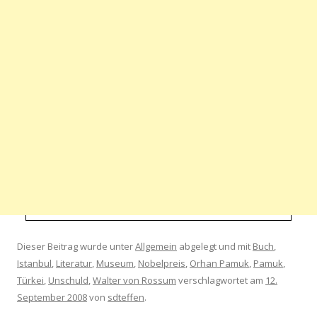
Dieser Beitrag wurde unter
Allgemein
abgelegt und mit
Buch
,
Istanbul
,
Literatur
,
Museum
,
Nobelpreis
,
Orhan Pamuk
,
Pamuk
,
Türkei
,
Unschuld
,
Walter von Rossum
verschlagwortet am
12.
September 2008
von
sdteffen
.