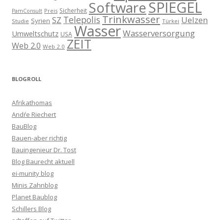
SPIEGEL
Software
Sicherheit
Preis
PamConsult
Trinkwasser
Telepolis
Uelzen
SZ
Syrien
Studie
Türkei
Wasser
Wasserversorgung
Umweltschutz
USA
ZEIT
Web 2.0
Web 2.0
BLOGROLL
Afrikathomas
Andŕe Riechert
BauBlog
Bauen-aber richtig
Bauingenieur Dr. Tost
Blog Baurecht aktuell
ei-munity blog
Minis Zahnblog
Planet Baublog
Schillers Blog