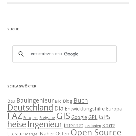
SUCHE
SCHLAGWÖRTER
Buch
Bauingenieur
Blog
Bau
Bild
Deutschland
Dia
Entwicklungshilfe
Europa
GIS
FAZ
GPS
Google
GPL
Foto
frei
Freigabe
heise
Ingenieur
Internet
Karte
Jordanien
Open Source
Naher Osten
Literatur
Mangel