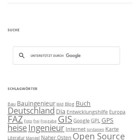
SUCHE
SCHLAGWÖRTER
Buch
Bauingenieur
Blog
Bau
Bild
Deutschland
Dia
Entwicklungshilfe
Europa
GIS
FAZ
GPS
Google
GPL
Foto
frei
Freigabe
heise
Ingenieur
Internet
Karte
Jordanien
Open Source
Naher Osten
Literatur
Mangel