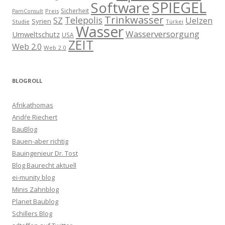
SPIEGEL
Software
Sicherheit
Preis
PamConsult
Trinkwasser
Telepolis
Uelzen
SZ
Syrien
Studie
Türkei
Wasser
Wasserversorgung
Umweltschutz
USA
ZEIT
Web 2.0
Web 2.0
BLOGROLL
Afrikathomas
Andŕe Riechert
BauBlog
Bauen-aber richtig
Bauingenieur Dr. Tost
Blog Baurecht aktuell
ei-munity blog
Minis Zahnblog
Planet Baublog
Schillers Blog