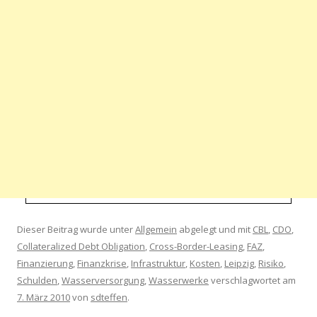
Dieser Beitrag wurde unter
Allgemein
abgelegt und mit
CBL
,
CDO
,
Collateralized Debt Obligation
,
Cross-Border-Leasing
,
FAZ
,
Finanzierung
,
Finanzkrise
,
Infrastruktur
,
Kosten
,
Leipzig
,
Risiko
,
Schulden
,
Wasserversorgung
,
Wasserwerke
verschlagwortet am
7. März 2010
von
sdteffen
.