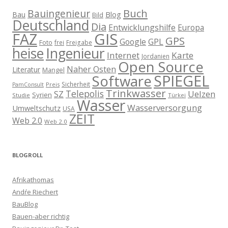
Buch
Bauingenieur
Blog
Bau
Bild
Deutschland
Dia
Entwicklungshilfe
Europa
GIS
FAZ
GPS
Google
GPL
Foto
frei
Freigabe
heise
Ingenieur
Internet
Karte
Jordanien
Open Source
Naher Osten
Literatur
Mangel
SPIEGEL
Software
Sicherheit
Preis
PamConsult
Trinkwasser
Telepolis
Uelzen
SZ
Syrien
Studie
Türkei
Wasser
Wasserversorgung
Umweltschutz
USA
ZEIT
Web 2.0
Web 2.0
BLOGROLL
Afrikathomas
Andŕe Riechert
BauBlog
Bauen-aber richtig