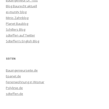
Bauingenieur Dr. Tost
Blog Baurecht aktuell
ei-munity blog
Minis Zahnblog
Planet Baublog
Schillers Blog
sdteffen auf Twitter
Sdteffen’s English Blog
SEITEN
Bauingenieurseite.de
Epanet.de
Ferienwohnung in Wismar
Polylinie.de
sdteffen.de