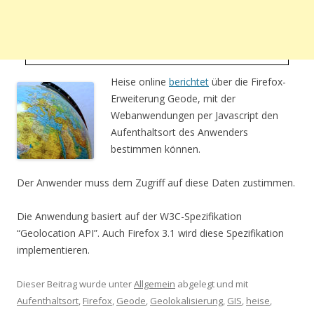
Heise online
berichtet
über die Firefox-
Erweiterung Geode, mit der
Webanwendungen per Javascript den
Aufenthaltsort des Anwenders
bestimmen können.
Der Anwender muss dem Zugriff auf diese Daten zustimmen.
Die Anwendung basiert auf der W3C-Spezifikation
“Geolocation API”. Auch Firefox 3.1 wird diese Spezifikation
implementieren.
Dieser Beitrag wurde unter
Allgemein
abgelegt und mit
Aufenthaltsort
,
Firefox
,
Geode
,
Geolokalisierung
,
GIS
,
heise
,