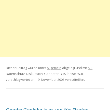
Dieser Beitrag wurde unter
Allgemein
abgelegt und mit
API
,
Datenschutz
,
Diskussion
,
Geodaten
,
GIS
,
heise
,
W3C
verschlagwortet am
19. November 2008
von
sdteffen
.
Geode: Geolokalisierung für Firefox