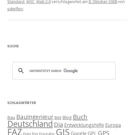
Standard
,
W3C
,
Web 2.0
verschlagwortet am
8. Oktober 2008
von
sdteffen
.
SUCHE
SCHLAGWÖRTER
Buch
Bauingenieur
Blog
Bau
Bild
Deutschland
Dia
Entwicklungshilfe
Europa
GIS
FAZ
GPS
Google
GPL
Foto
frei
Freigabe