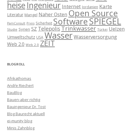
heise
Ingenieur
Internet
Karte
Jordanien
Open Source
Naher Osten
Literatur
Mangel
SPIEGEL
Software
Sicherheit
Preis
PamConsult
Trinkwasser
Telepolis
Uelzen
SZ
Syrien
Studie
Türkei
Wasser
Wasserversorgung
Umweltschutz
USA
ZEIT
Web 2.0
Web 2.0
BLOGROLL
Afrikathomas
Andŕe Riechert
BauBlog
Bauen-aber richtig
Bauingenieur Dr. Tost
Blog Baurecht aktuell
ei-munity blog
Minis Zahnblog