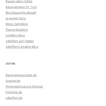
Bauen-aber richtig
Bauingenieur Dr. Tost
Blog Baurecht aktuell
ei-munity blog
Minis Zahnblog
Planet Baublog
Schillers Blog
sdteffen auf Twitter
Sdteffen’s English Blog
SEITEN
Bauingenieurseite.de
Epanet.de
Ferienwohnung in Wismar
Polylinie.de
sdteffen.de