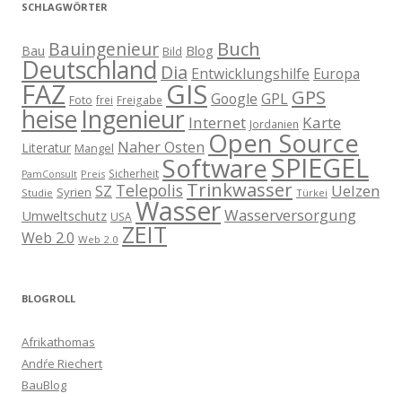
SCHLAGWÖRTER
Buch
Bauingenieur
Blog
Bau
Bild
Deutschland
Dia
Entwicklungshilfe
Europa
GIS
FAZ
GPS
Google
GPL
Foto
frei
Freigabe
heise
Ingenieur
Internet
Karte
Jordanien
Open Source
Naher Osten
Literatur
Mangel
SPIEGEL
Software
Sicherheit
Preis
PamConsult
Trinkwasser
Telepolis
Uelzen
SZ
Syrien
Studie
Türkei
Wasser
Wasserversorgung
Umweltschutz
USA
ZEIT
Web 2.0
Web 2.0
BLOGROLL
Afrikathomas
Andŕe Riechert
BauBlog