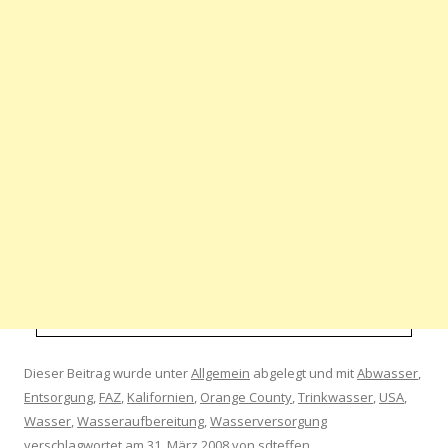
Dieser Beitrag wurde unter
Allgemein
abgelegt und mit
Abwasser
,
Entsorgung
,
FAZ
,
Kalifornien
,
Orange County
,
Trinkwasser
,
USA
,
Wasser
,
Wasseraufbereitung
,
Wasserversorgung
verschlagwortet am
31. März 2008
von
sdteffen
.