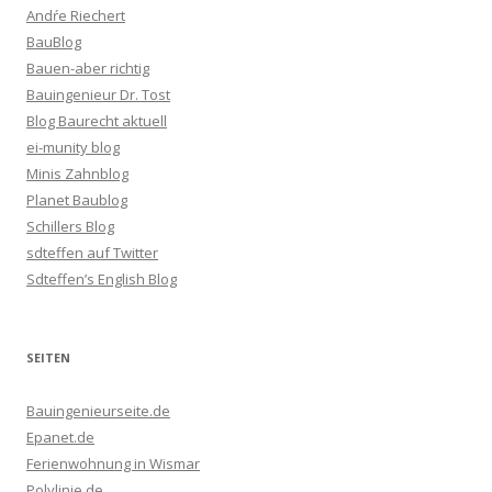
Andŕe Riechert
BauBlog
Bauen-aber richtig
Bauingenieur Dr. Tost
Blog Baurecht aktuell
ei-munity blog
Minis Zahnblog
Planet Baublog
Schillers Blog
sdteffen auf Twitter
Sdteffen’s English Blog
SEITEN
Bauingenieurseite.de
Epanet.de
Ferienwohnung in Wismar
Polylinie.de