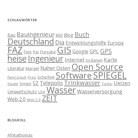
SCHLAGWÖRTER
Buch
Bauingenieur
Blog
Bau
Bild
Deutschland
Dia
Entwicklungshilfe
Europa
GIS
FAZ
GPS
Google
GPL
Foto
frei
Freigabe
heise
Ingenieur
Internet
Karte
Jordanien
Open Source
Naher Osten
Literatur
Mangel
SPIEGEL
Software
Sicherheit
Preis
PamConsult
Trinkwasser
Telepolis
Uelzen
SZ
Syrien
Studie
Türkei
Wasser
Wasserversorgung
Umweltschutz
USA
ZEIT
Web 2.0
Web 2.0
BLOGROLL
Afrikathomas