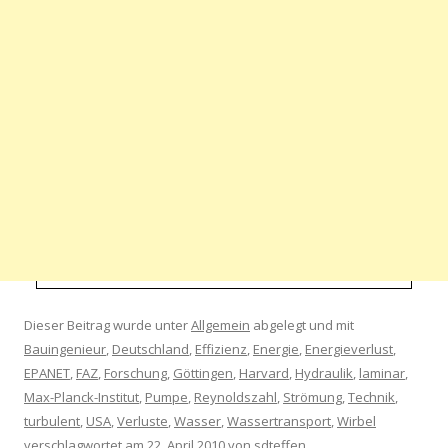
Dieser Beitrag wurde unter
Allgemein
abgelegt und mit
Bauingenieur
,
Deutschland
,
Effizienz
,
Energie
,
Energieverlust
,
EPANET
,
FAZ
,
Forschung
,
Göttingen
,
Harvard
,
Hydraulik
,
laminar
,
Max-Planck-Institut
,
Pumpe
,
Reynoldszahl
,
Strömung
,
Technik
,
turbulent
,
USA
,
Verluste
,
Wasser
,
Wassertransport
,
Wirbel
verschlagwortet am
22. April 2010
von
sdteffen
.