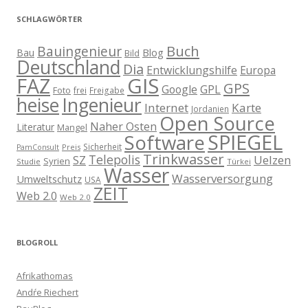
SCHLAGWÖRTER
Buch
Bauingenieur
Blog
Bau
Bild
Deutschland
Dia
Entwicklungshilfe
Europa
GIS
FAZ
GPS
Google
GPL
Foto
frei
Freigabe
heise
Ingenieur
Internet
Karte
Jordanien
Open Source
Naher Osten
Literatur
Mangel
SPIEGEL
Software
Sicherheit
Preis
PamConsult
Trinkwasser
Telepolis
Uelzen
SZ
Syrien
Studie
Türkei
Wasser
Wasserversorgung
Umweltschutz
USA
ZEIT
Web 2.0
Web 2.0
BLOGROLL
Afrikathomas
Andŕe Riechert