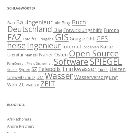
SCHLAGWÖRTER
Buch
Bauingenieur
Blog
Bau
Bild
Deutschland
Dia
Entwicklungshilfe
Europa
GIS
FAZ
GPS
Google
GPL
Foto
frei
Freigabe
heise
Ingenieur
Internet
Karte
Jordanien
Open Source
Naher Osten
Literatur
Mangel
SPIEGEL
Software
Sicherheit
Preis
PamConsult
Trinkwasser
Telepolis
Uelzen
SZ
Syrien
Studie
Türkei
Wasser
Wasserversorgung
Umweltschutz
USA
ZEIT
Web 2.0
Web 2.0
BLOGROLL
Afrikathomas
Andŕe Riechert