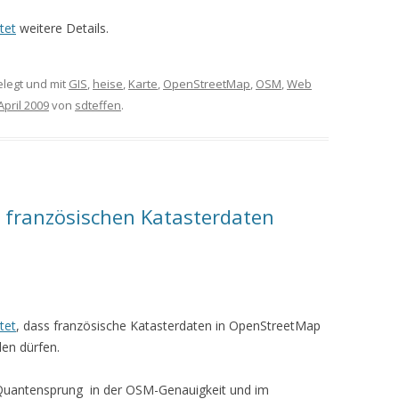
tet
weitere Details.
legt und mit
GIS
,
heise
,
Karte
,
OpenStreetMap
,
OSM
,
Web
 April 2009
von
sdteffen
.
 französischen Katasterdaten
tet
, dass französische Katasterdaten in OpenStreetMap
n dürfen.
 Quantensprung in der OSM-Genauigkeit und im