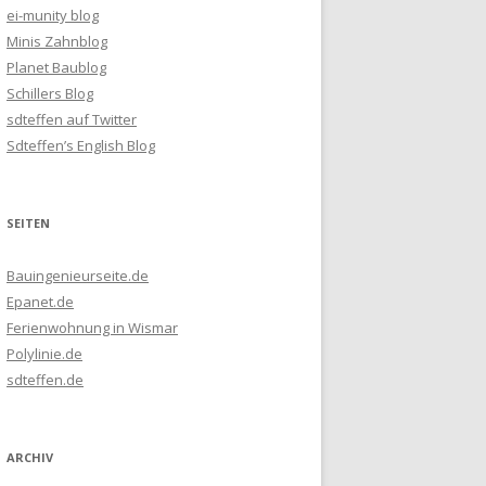
ei-munity blog
Minis Zahnblog
Planet Baublog
Schillers Blog
sdteffen auf Twitter
Sdteffen’s English Blog
SEITEN
Bauingenieurseite.de
Epanet.de
Ferienwohnung in Wismar
Polylinie.de
sdteffen.de
ARCHIV