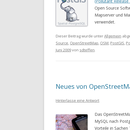
(Pollutant Release
Open Source Soft
Mapserver und Ma
verwendet.
Dieser Beitrag wurde unter
Allgemein
abge
Source
,
OpenStreetMap
,
OSM
,
PostGIS
,
P
Juni 2009
von
sdteffen
.
Neues von OpenStreetM
Hinterlasse eine Antwort
Das OpenStreetMap
MySQL nach Postgr
Vorteile in Sachen