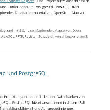
 and Transfer Register)
. Das Projekt nutzt ausschliesslich
ware – unter anderem PostgreSQL, PostGIS, UMN
pbender. Das Kartenmaterial von OpenStreetMap wird
legt und mit
GIS
,
heise
,
Mapbender
,
Mapserver
,
Open
ostgreSQL
,
PRTR
,
Register
,
Schadstoff
verschlagwortet am
3.
ap und PostgreSQL
-Projekt migriert einen Teil seiner Datenbanken von
eSQL. PostgreSQL bietet anscheinend in diesem Fall
 Transaktionsfähigkeit und Abfrageoptimierung.