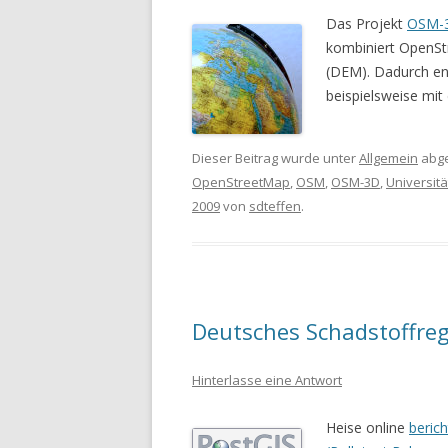
Das Projekt
OSM-
kombiniert OpenSt
(DEM). Dadurch en
beispielsweise mit
Dieser Beitrag wurde unter
Allgemein
abge
OpenStreetMap
,
OSM
,
OSM-3D
,
Universit
2009
von
sdteffen
.
Deutsches Schadstoffreg
Hinterlasse eine Antwort
Heise online
berich