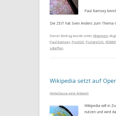
Paul Ramsey berich
Die ZEIT hat Sven Anders zum Them
Dieser Beitrag wurde unter
Allgemein
abge
Paul Ramsey
,
PostGIS
,
PostgreSQL
,
RDBM
sdteffen
.
Wikipedia setzt auf Op
Hinterlasse eine Antwort
Wikipedia will in 
nutzen und wird daf