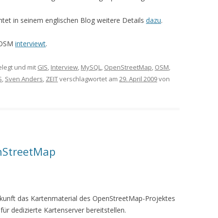
tet in seinem englischen Blog weitere Details
dazu
.
a OSM
interviewt
.
legt und mit
GIS
,
Interview
,
MySQL
,
OpenStreetMap
,
OSM
,
S
,
Sven Anders
,
ZEIT
verschlagwortet am
29. April 2009
von
enStreetMap
Zukunft das Kartenmaterial des OpenStreetMap-Projektes
ür dedizierte Kartenserver bereitstellen.