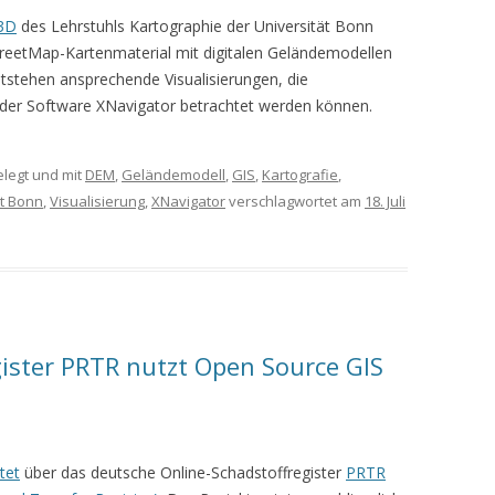
3D
des Lehrstuhls Kartographie der Universität Bonn
reetMap-Kartenmaterial mit digitalen Geländemodellen
tstehen ansprechende Visualisierungen, die
 der Software XNavigator betrachtet werden können.
legt und mit
DEM
,
Geländemodell
,
GIS
,
Kartografie
,
ät Bonn
,
Visualisierung
,
XNavigator
verschlagwortet am
18. Juli
ister PRTR nutzt Open Source GIS
tet
über das deutsche Online-Schadstoffregister
PRTR