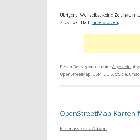
Übrigens: Wer selbst keine Zeit hat, 
Klick über Flattr
unterstützen
.
Dieser Beitrag wurde unter
Allgemein
abge
OpenStreetMap
,
OSM
,
QGIS
,
Studie
,
umso
OpenStreetMap-Karten f
Hinterlasse eine Antwort