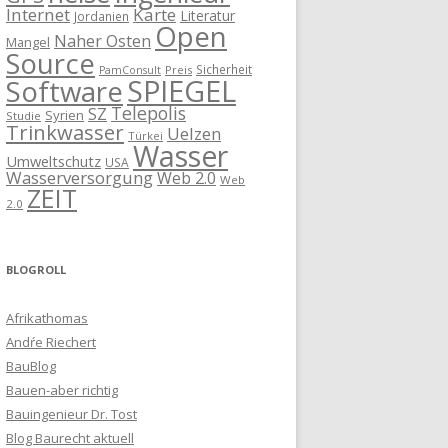
Internet
Karte
Literatur
Jordanien
Open
Naher Osten
Mangel
Source
Sicherheit
Preis
PamConsult
SPIEGEL
Software
Telepolis
SZ
Syrien
Studie
Trinkwasser
Uelzen
Türkei
Wasser
Umweltschutz
USA
Wasserversorgung
Web 2.0
Web
ZEIT
2.0
BLOGROLL
Afrikathomas
Andŕe Riechert
BauBlog
Bauen-aber richtig
Bauingenieur Dr. Tost
Blog Baurecht aktuell