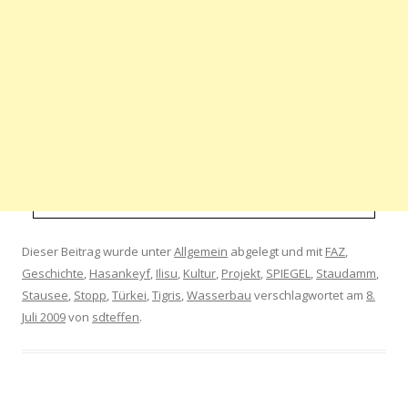
Dieser Beitrag wurde unter
Allgemein
abgelegt und mit
FAZ
,
Geschichte
,
Hasankeyf
,
Ilisu
,
Kultur
,
Projekt
,
SPIEGEL
,
Staudamm
,
Stausee
,
Stopp
,
Türkei
,
Tigris
,
Wasserbau
verschlagwortet am
8.
Juli 2009
von
sdteffen
.