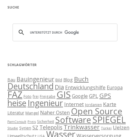
SUCHE
SCHLAGWÖRTER
Buch
Bauingenieur
Blog
Bau
Bild
Deutschland
Dia
Entwicklungshilfe
Europa
GIS
FAZ
GPS
Google
GPL
Foto
frei
Freigabe
heise
Ingenieur
Internet
Karte
Jordanien
Open Source
Naher Osten
Literatur
Mangel
SPIEGEL
Software
Sicherheit
Preis
PamConsult
Trinkwasser
Telepolis
Uelzen
SZ
Syrien
Studie
Türkei
Wasser
Wasserversorgung
Umweltschutz
USA