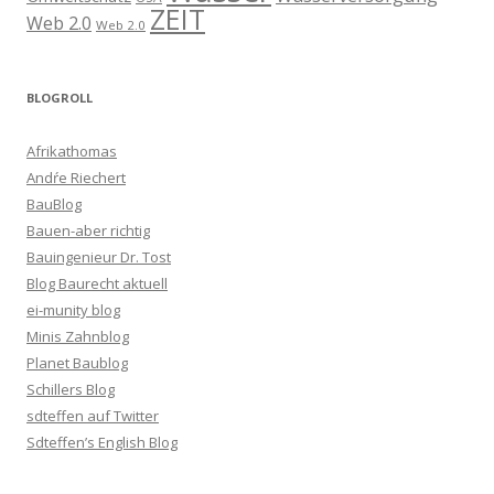
ZEIT
Web 2.0
Web 2.0
BLOGROLL
Afrikathomas
Andŕe Riechert
BauBlog
Bauen-aber richtig
Bauingenieur Dr. Tost
Blog Baurecht aktuell
ei-munity blog
Minis Zahnblog
Planet Baublog
Schillers Blog
sdteffen auf Twitter
Sdteffen’s English Blog