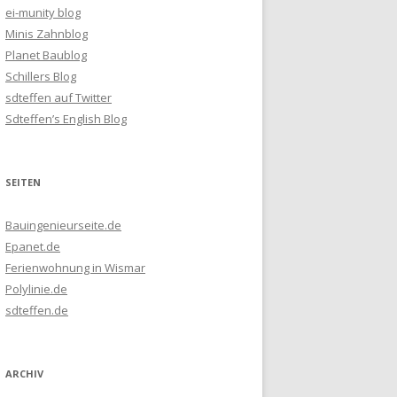
ei-munity blog
Minis Zahnblog
Planet Baublog
Schillers Blog
sdteffen auf Twitter
Sdteffen’s English Blog
SEITEN
Bauingenieurseite.de
Epanet.de
Ferienwohnung in Wismar
Polylinie.de
sdteffen.de
ARCHIV