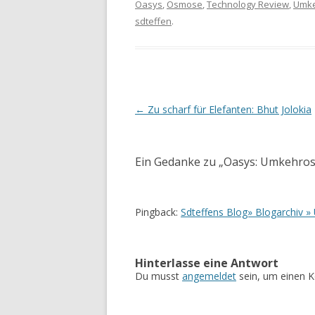
Oasys
,
Osmose
,
Technology Review
,
Umk
sdteffen
.
Artikel-Navigation
←
Zu scharf für Elefanten: Bhut Jolokia
Ein Gedanke zu „
Oasys: Umkehros
Pingback:
Sdteffens Blog» Blogarchiv » 
Hinterlasse eine Antwort
Du musst
angemeldet
sein, um einen 