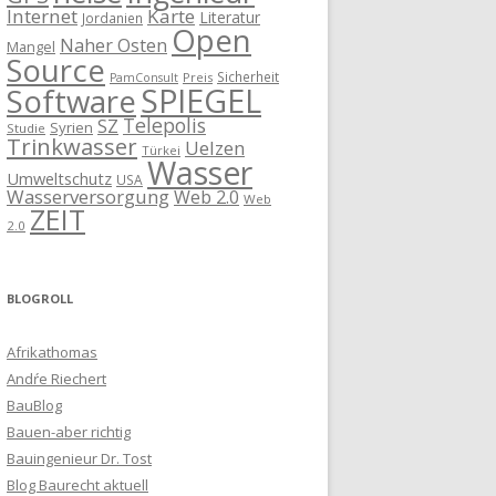
Internet
Karte
Literatur
Jordanien
Open
Naher Osten
Mangel
Source
Sicherheit
Preis
PamConsult
SPIEGEL
Software
Telepolis
SZ
Syrien
Studie
Trinkwasser
Uelzen
Türkei
Wasser
Umweltschutz
USA
Wasserversorgung
Web 2.0
Web
ZEIT
2.0
BLOGROLL
Afrikathomas
Andŕe Riechert
BauBlog
Bauen-aber richtig
Bauingenieur Dr. Tost
Blog Baurecht aktuell