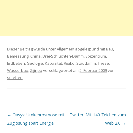
Dieser Beitrag wurde unter
Allgemein
abgelegt und mit
Bau
,
Bemessung
,
China
,
Drei-Schluchten-Damm
,
Epizentrum
,
Erdbeben
,
Geologie
,
Kapazität
,
Risiko
,
Staudamm
,
These
,
Wasserbau
,
Zijinpu
verschlagwortet am
5. Februar 2009
von
sdteffen
.
Artikel-Navigation
←
Oasys: Umkehrosmose mit
Twitter: Mit 140 Zeichen zum
Zuglösung spart Energie
Web 2.0
→