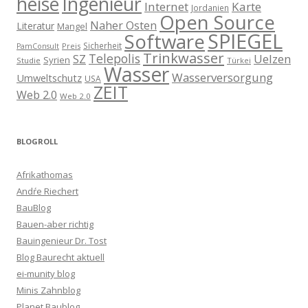
heise
Ingenieur
Internet
Karte
Jordanien
Open Source
Naher Osten
Literatur
Mangel
SPIEGEL
Software
Sicherheit
Preis
PamConsult
Trinkwasser
Telepolis
Uelzen
SZ
Syrien
Studie
Türkei
Wasser
Wasserversorgung
Umweltschutz
USA
ZEIT
Web 2.0
Web 2.0
BLOGROLL
Afrikathomas
Andŕe Riechert
BauBlog
Bauen-aber richtig
Bauingenieur Dr. Tost
Blog Baurecht aktuell
ei-munity blog
Minis Zahnblog
Planet Baublog