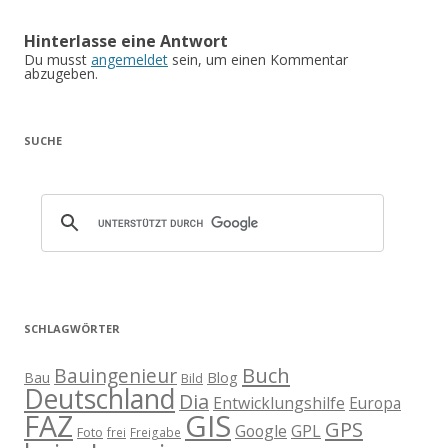
Hinterlasse eine Antwort
Du musst
angemeldet
sein, um einen Kommentar
abzugeben.
SUCHE
SCHLAGWÖRTER
Buch
Bauingenieur
Blog
Bau
Bild
Deutschland
Dia
Entwicklungshilfe
Europa
GIS
FAZ
GPS
Google
GPL
Foto
frei
Freigabe