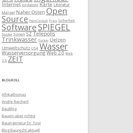
Internet
Karte
Literatur
Jordanien
Open
Naher Osten
Mangel
Source
Sicherheit
Preis
PamConsult
SPIEGEL
Software
Telepolis
SZ
Syrien
Studie
Trinkwasser
Uelzen
Türkei
Wasser
Umweltschutz
USA
Wasserversorgung
Web 2.0
Web
ZEIT
2.0
BLOGROLL
Afrikathomas
Andŕe Riechert
BauBlog
Bauen-aber richtig
Bauingenieur Dr. Tost
Blog Baurecht aktuell