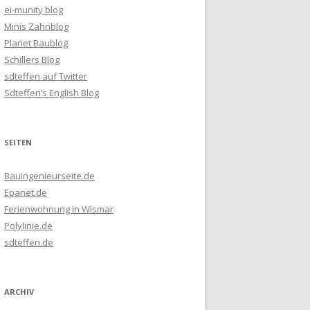
ei-munity blog
Minis Zahnblog
Planet Baublog
Schillers Blog
sdteffen auf Twitter
Sdteffen’s English Blog
SEITEN
Bauingenieurseite.de
Epanet.de
Ferienwohnung in Wismar
Polylinie.de
sdteffen.de
ARCHIV