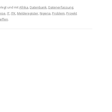
legt und mit
Afrika
,
Datenbank
,
Datenerfassung
,
eise
,
IT
,
ITK
,
Melderegister
,
Nigeria
,
Problem
,
Projekt
effen
.