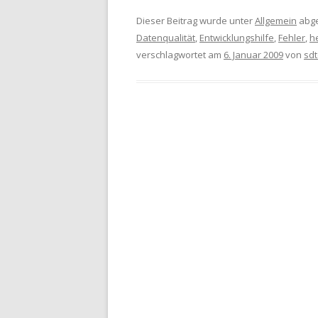
Dieser Beitrag wurde unter
Allgemein
abge
Datenqualität
,
Entwicklungshilfe
,
Fehler
,
h
verschlagwortet am
6. Januar 2009
von
sdt