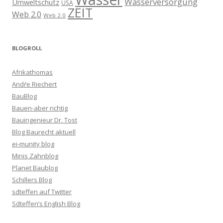
Wasserversorgung
Umweltschutz
USA
ZEIT
Web 2.0
Web 2.0
BLOGROLL
Afrikathomas
Andŕe Riechert
BauBlog
Bauen-aber richtig
Bauingenieur Dr. Tost
Blog Baurecht aktuell
ei-munity blog
Minis Zahnblog
Planet Baublog
Schillers Blog
sdteffen auf Twitter
Sdteffen’s English Blog