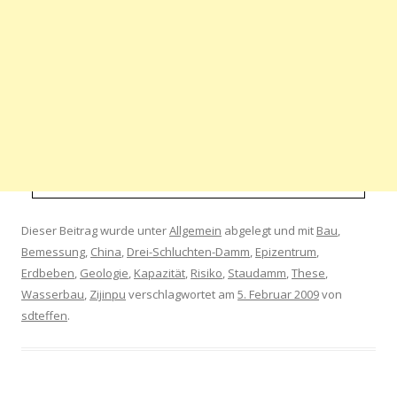
Dieser Beitrag wurde unter
Allgemein
abgelegt und mit
Bau
,
Bemessung
,
China
,
Drei-Schluchten-Damm
,
Epizentrum
,
Erdbeben
,
Geologie
,
Kapazität
,
Risiko
,
Staudamm
,
These
,
Wasserbau
,
Zijinpu
verschlagwortet am
5. Februar 2009
von
sdteffen
.