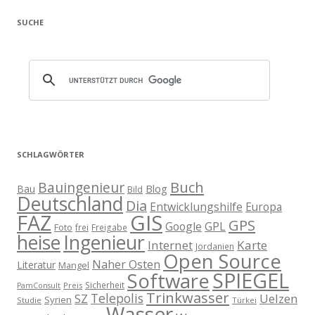
SUCHE
SCHLAGWÖRTER
Buch
Bauingenieur
Blog
Bau
Bild
Deutschland
Dia
Entwicklungshilfe
Europa
GIS
FAZ
GPS
Google
GPL
Foto
frei
Freigabe
heise
Ingenieur
Internet
Karte
Jordanien
Open Source
Naher Osten
Literatur
Mangel
SPIEGEL
Software
Sicherheit
Preis
PamConsult
Trinkwasser
Telepolis
Uelzen
SZ
Syrien
Studie
Türkei
Wasser