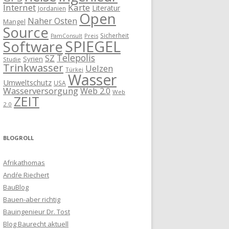
Internet
Karte
Literatur
Jordanien
Open
Naher Osten
Mangel
Source
Sicherheit
Preis
PamConsult
SPIEGEL
Software
Telepolis
SZ
Syrien
Studie
Trinkwasser
Uelzen
Türkei
Wasser
Umweltschutz
USA
Wasserversorgung
Web 2.0
Web
ZEIT
2.0
BLOGROLL
Afrikathomas
Andŕe Riechert
BauBlog
Bauen-aber richtig
Bauingenieur Dr. Tost
Blog Baurecht aktuell