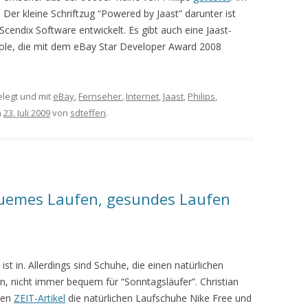
 Der kleine Schriftzug “Powered by Jaast” darunter ist
Scendix Software entwickelt. Es gibt auch eine Jaast-
sole, die mit dem eBay Star Developer Award 2008
legt und mit
eBay
,
Fernseher
,
Internet
,
Jaast
,
Philips
,
m
23. Juli 2009
von
sdteffen
.
quemes Laufen, gesundes Laufen
ist in. Allerdings sind Schuhe, die einen natürlichen
en, nicht immer bequem für “Sonntagsläufer”. Christian
inen
ZEIT-Artikel
die natürlichen Laufschuhe Nike Free und