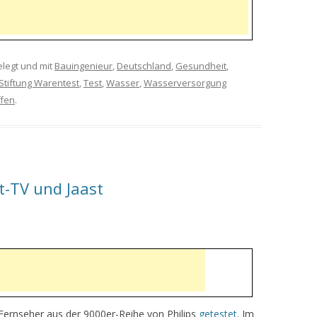
legt und mit
Bauingenieur
,
Deutschland
,
Gesundheit
,
Stiftung Warentest
,
Test
,
Wasser
,
Wasserversorgung
ffen
.
t-TV und Jaast
Fernseher aus der 9000er-Reihe von Philips
getestet
. Im