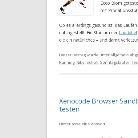
Ecco Biom getestet
mit Pronationsstüt
Ob es allerdings gesund ist, das Laufen
dahingestellt. Ein Studium der
Laufbibel
die ein natürliches – und damit verletz
Dieser Beitrag wurde unter
Allgemein
abge
Running
,
Nike
,
Schuh
,
Sonntagsläufer
,
Tes
Xenocode Browser Sandb
testen
Hinterlasse eine Antwort