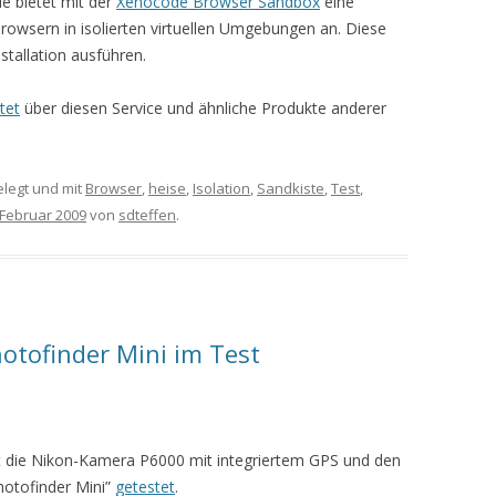
e bietet mit der
Xenocode Browser Sandbox
eine
owsern in isolierten virtuellen Umgebungen an. Diese
stallation ausführen.
tet
über diesen Service und ähnliche Produkte anderer
legt und mit
Browser
,
heise
,
Isolation
,
Sandkiste
,
Test
,
 Februar 2009
von
sdteffen
.
otofinder Mini im Test
t die Nikon-Kamera P6000 mit integriertem GPS und den
otofinder Mini”
getestet
.