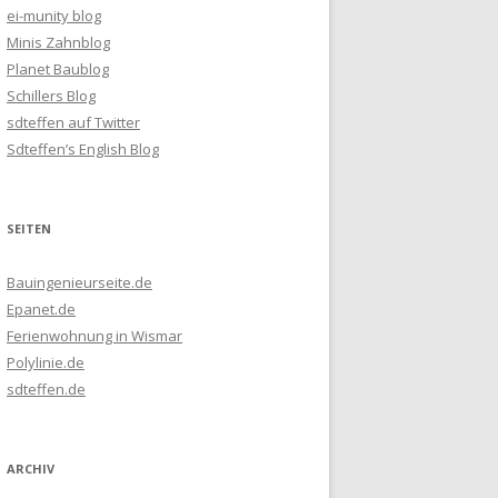
ei-munity blog
Minis Zahnblog
Planet Baublog
Schillers Blog
sdteffen auf Twitter
Sdteffen’s English Blog
SEITEN
Bauingenieurseite.de
Epanet.de
Ferienwohnung in Wismar
Polylinie.de
sdteffen.de
ARCHIV