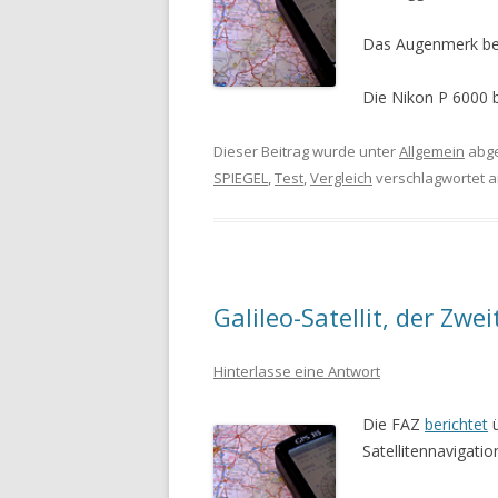
Das Augenmerk bei
Die Nikon P 6000 be
Dieser Beitrag wurde unter
Allgemein
abge
SPIEGEL
,
Test
,
Vergleich
verschlagwortet 
Galileo-Satellit, der Zwei
Hinterlasse eine Antwort
Die FAZ
berichtet
ü
Satellitennavigatio