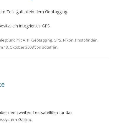
m Test galt allein dem Geotagging.
sitzt ein integriertes GPS.
legt und mit
ATP
,
Geotagging
,
GPS
,
Nikon
,
Photofinder
,
am
13. Oktober 2008
von
sdteffen
.
te
ber den zweiten Testsatelliten für das
nssystem Galileo.