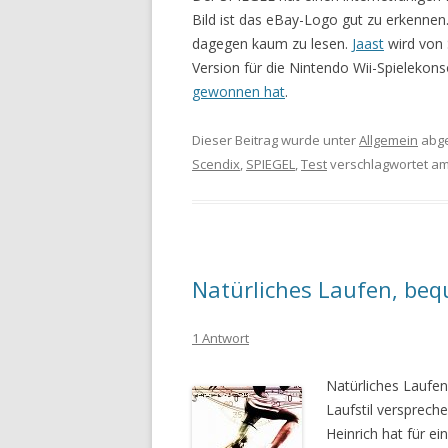
Bild ist das eBay-Logo gut zu erkennen.
dagegen kaum zu lesen.
Jaast
wird von 
Version für die Nintendo Wii-Spielekon
gewonnen hat
.
Dieser Beitrag wurde unter
Allgemein
abge
Scendix
,
SPIEGEL
,
Test
verschlagwortet a
Natürliches Laufen, be
1 Antwort
Natürliches Laufen 
Laufstil versprech
Heinrich hat für e