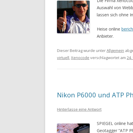
Die Firma Xenocod
Auswahl von Webbr
lassen sich ohne In
Heise online
berich
Anbieter.
Dieser Beitrag wurde unter
Allgemein
abge
virtuell
,
Xenocode
verschlagwortet am
24.
Nikon P6000 und ATP Ph
Hinterlasse eine Antwort
SPIEGEL online ha
Geotagger “ATP Ph